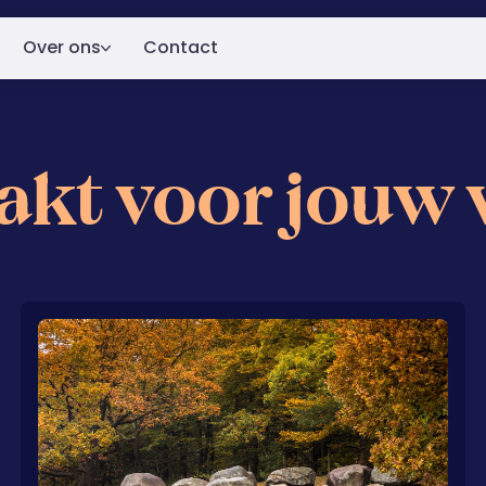
Over ons
Contact
Over ons
kt voor jouw 
ren.
Klanten
Blog
dige