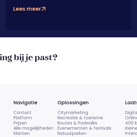
Lees meer
ng bij je past?
Navigatie
Oplossingen
Laat
Contact
Citymarketing
Digit
Platform
Recreatie & toerisme
Onlin
Prijzen
Routes & Podwalks
400 k
Alle mogelijkheden
Evenementen & festivals
Klein
Klanten
Natuurparken
Inter