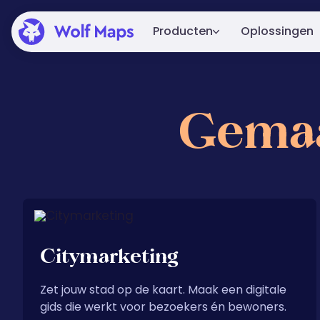
Producten
Oplossingen
Platform
Het complete Wolf Maps-platform
Gemaa
voor maken, publiceren en integre
Embed
Van een simpele embed tot volle
integratie in je website.
Alle mogelijkheden
Bekijk alle features.
Citymarketing
Zet jouw stad op de kaart. Maak een digitale
gids die werkt voor bezoekers én bewoners.