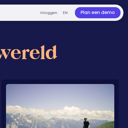
Plan een demo
Inloggen
EN
wereld